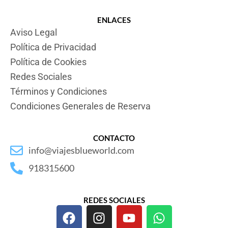
ENLACES
Aviso Legal
Política de Privacidad
Política de Cookies
Redes Sociales
Términos y Condiciones
Condiciones Generales de Reserva
CONTACTO
info@viajesblueworld.com
918315600
REDES SOCIALES
F
I
Y
W
a
n
o
h